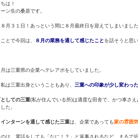
にちは！
ターン生の桑原です。
は８月３１日！あっという間に８月最終日を迎えてしまいまし
うことで今回は、
８月の業務を通して感じたこと
を話そうと思
８月は三重県の企業へテレアポをしていました。
て私は三重出身ということもあり、
三重への印象が少し変わっ
町としての三重
(私が住んでいる所)は適度な田舎で、かつ車さえ
ました。
し
インターンを通して感じた三重
は、企業であっても
家の雰囲
うのは、電話をしても「なに！？」と返事されるなど、まるで