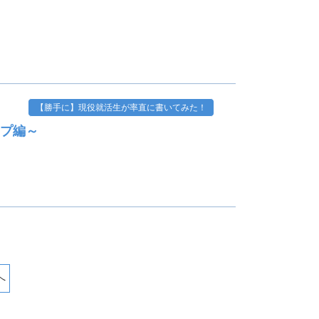
【勝手に】現役就活生が率直に書いてみた！
ップ編～
へ