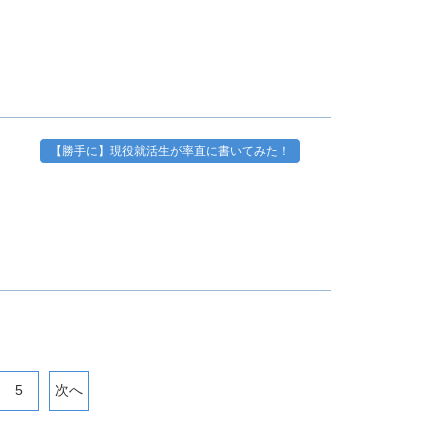
【勝手に】現役就活生が率直に書いてみた！
～
5
次へ